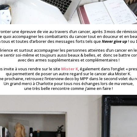
ffronter une épreuve de vie au travers d’un cancer, après 3 mois de rémissi
 de quoi accompagner les combattants du cancer tout en douceur et en be
à tous et toutes d’arborer des messages forts tels que
Never give up
! ou
périence et surtout accompagner les personnes atteintes d’un cancer en le
se sentir soi-même et toujours aussi beaux & belles, et donc se battre con
avec des armes supplémentaires et complémentaires !
s invite à vous rendre sur le site
Mister K
, également dans l’onglet « pre
qui permettent de poser un autre regard sur le cancer aka Mister K.
e prochaine, retrouvez l’interview deco by MPP dans le second volet du 
Un grand merci à Charlotte pour tous nos échanges lors de ma venue,
une très belle rencontre comme j’aime en faire !