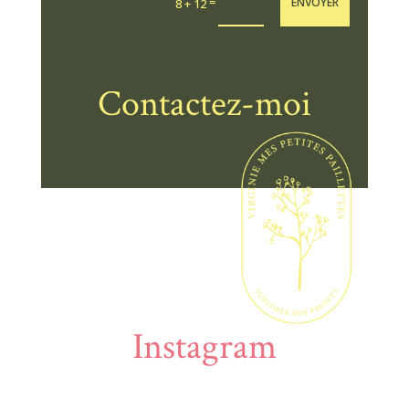
=
ENVOYER
8 + 12
Contactez-moi
Instagram