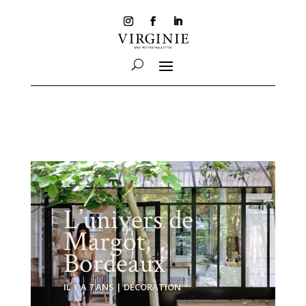
L’univers de
Margot,
Bordeaux
IL Y A 7 ANS
|
DÉCORATION