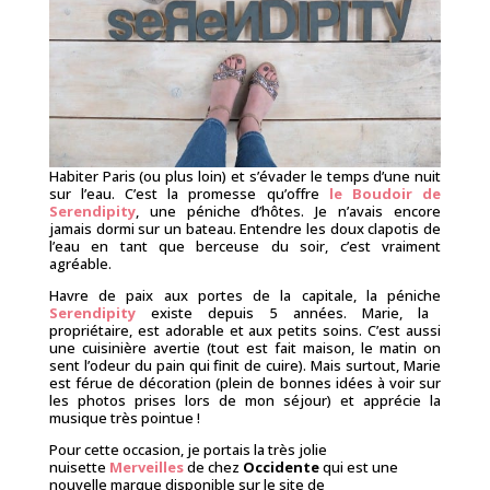
Habiter Paris (ou plus loin) et s’évader le temps d’une nuit
sur l’eau. C’est la promesse qu’offre
le
Boudoir de
Serendipity
, une péniche d’hôtes. Je n’avais encore
jamais dormi sur un bateau. Entendre les doux clapotis de
l’eau en tant que berceuse du soir, c’est vraiment
agréable.
Havre de paix aux portes de la capitale, la péniche
Serendipity
existe depuis 5 années. Marie, la
propriétaire, est adorable et aux petits soins. C’est aussi
une cuisinière avertie (tout est fait maison, le matin on
sent l’odeur du pain qui finit de cuire). Mais surtout, Marie
est férue de décoration (plein de bonnes idées à voir sur
les photos prises lors de mon séjour) et apprécie la
musique très pointue !
Pour cette occasion, je portais la très jolie
nuisette
Merveilles
de chez
Occidente
qui est une
nouvelle marque disponible sur le site de