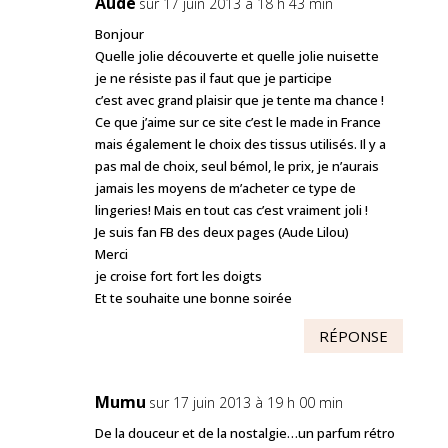
Aude
sur 17 juin 2013 à 18 h 43 min
Bonjour
Quelle jolie découverte et quelle jolie nuisette
je ne résiste pas il faut que je participe
c’est avec grand plaisir que je tente ma chance !
Ce que j’aime sur ce site c’est le made in France
mais également le choix des tissus utilisés. Il y a
pas mal de choix, seul bémol, le prix, je n’aurais
jamais les moyens de m’acheter ce type de
lingeries! Mais en tout cas c’est vraiment joli !
Je suis fan FB des deux pages (Aude Lilou)
Merci
je croise fort fort les doigts
Et te souhaite une bonne soirée
RÉPONSE
Mumu
sur 17 juin 2013 à 19 h 00 min
De la douceur et de la nostalgie…un parfum rétro