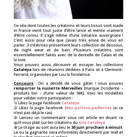
Ce site dont toutes les créations et leurs tissus sont made
in France vient tout juste d’être lancé et mérite vraiment
d’être connu. Il s’agit même d’une initiative auvergnate !
C’est aussi pour cela que j’avais très envie de vous en
parler. 3 créatrices présentent leurs collection de dessous,
de night wear et de bain. Plusieurs créations sont
essentiellement faites avec de la dentelle de Calais et de
la soie.
Vous pouvez aussi découvrir et essayer les collections
Cataleya
lors de réunions dédiées à Paris et à Clermont-
Ferrand, organisées par Lou la fondatrice.
Concours
: On a décidé de vous gâter ! vous pouvez
remporter la nuisette
Merveilles
(marque Occidente –
produits bio – d’une valeur de 96€). Voici les modalités
pour valider votre participation :
1/ Likez la page facebook
Cataleya
2/ Likez la page facebook
Mes petites paillettes
(si ce
n’est pas déjà le cas)
3/ Laissez un commentaire sous cet article en disant ce
qu’il vous plait sur les créations du
site Cataleya
4/ Le tirage au sort aura lieu le
30 juin prochain à minuit
.
Le ou la gagnante sera informé(e) directement par mail et
le résultat annoncé ici-même.