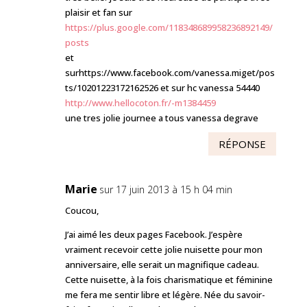
plaisir et fan sur
https://plus.google.com/118348689958236892149/
posts
et
surhttps://www.facebook.com/vanessa.miget/pos
ts/10201223172162526 et sur hc vanessa 54440
http://www.hellocoton.fr/-m1384459
une tres jolie journee a tous vanessa degrave
RÉPONSE
Marie
sur 17 juin 2013 à 15 h 04 min
Coucou,
J’ai aimé les deux pages Facebook. J’espère
vraiment recevoir cette jolie nuisette pour mon
anniversaire, elle serait un magnifique cadeau.
Cette nuisette, à la fois charismatique et féminine
me fera me sentir libre et légère. Née du savoir-