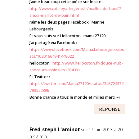
J’aime beaucoup cette pièce sur le site :
http://www.cataleya-lingerie.fr/maillot-de-bain/7-
alexa-maillot-de-bain.html
J’aime les deux pages Facebook : Marine
Lebourgeois
Et vous suis sur Hellocoton : mama27120
J’ai partagé via Facebook :
https://www.facebook.com/Mama.Lebourgeois/po
sts/10201664941448022
hellocoton :
http://www.hellocoton.fr/douce-nuit-
concours-inside-m1384991
Et Twitter :
https://twitter.com/Mama27120/status/346724572
793552896
Bonne chance à tous le monde et milles merci =)
RÉPONSE
Fred-steph L'aminot
sur 17 juin 2013 à 20
h 42 min