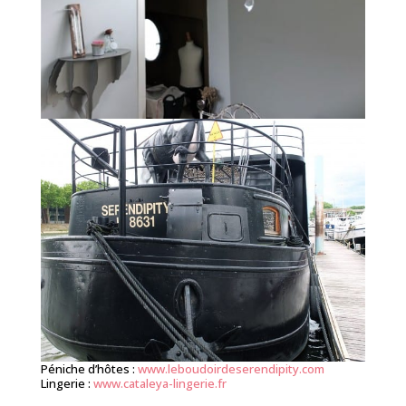
Péniche d’hôtes :
www.leboudoirdeserendipity.com
Lingerie :
www.cataleya-lingerie.fr