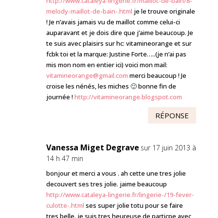
http://www.cataleya-lingerie.fr/maillot-de-bain/8-
melody-maillot-de-bain-.html
je le trouve originale
! Je n’avais jamais vu de maillot comme celui-ci
auparavant et je dois dire que j’aime beaucoup. Je
te suis avec plaisirs sur hc: vitamineorange et sur
fcbk toi et la marque: Justine Forte…..(je n’ai pas
mis mon nom en entier ici) voici mon mail:
vitamineorange@gmail.com
merci beaucoup ! Je
croise les nénés, les miches 🙂 bonne fin de
journée !
http://vitamineorange.blogspot.com
RÉPONSE
Vanessa Miget Degrave
sur 17 juin 2013 à
14 h 47 min
bonjour et merci a vous . ah cette une tres jolie
decouvert ses tres jolie. jaime beaucoup
http://www.cataleya-lingerie.fr/lingerie-/19-fever-
culotte-.html
ses super jolie totu pour se faire
tres belle. je suis tres heureuse de particpe avec