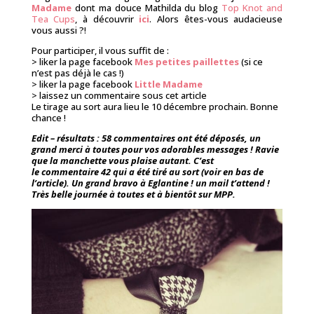
Madame
dont ma douce Mathilda du blog
Top Knot and
Tea Cups
, à découvrir
ici
. Alors êtes-vous audacieuse
vous aussi ?!
Pour participer, il vous suffit de :
> liker la page facebook
Mes petites paillettes
(si ce
n’est pas déjà le cas !)
> liker la page facebook
Little
Madame
> laissez un commentaire sous cet article
Le tirage au sort aura lieu le 10 décembre prochain. Bonne
chance !
Edit – résultats : 58 commentaires ont été déposés, un
grand merci à toutes pour vos adorables messages ! Ravie
que la manchette vous plaise autant. C’est
le commentaire 42 qui a été tiré au sort (voir en bas de
l’article). Un grand bravo à Eglantine ! un mail t’attend !
Très belle journée à toutes et à bientôt sur MPP.