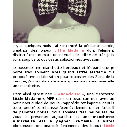
Il y a quelques mois j’ai rencontré la pétillante Carole,
créatrice des bijoux
Little Madame
dont l’élément
distinctif est toujours un noeud. Elle utilise de très jolis
cuirs souples et des tissus sélectionnés avec soin.
Je possède une manchette bordeaux et léopard que je
porte très souvent alors quand
Little Madame
m’a
proposé une collaboration pour l’occasion des 2 ans de la
marque, j’ai tout de suite été inspirée pour créer avec elle
une manchette.
C’est ainsi qu’est née
« Audacieuse »
, une manchette
Little Madame x MPP
dans un beau cuir noir, avec un
petit noeud pied de poule (j’apprécie cet imprimé depuis
toute petite) et rehaussé (bien évidemment il en fallait !)
de paillettes noires. Nous sommes très heureuses de
vous la présenter aujourd’hui et une
manchette
Audacieuse est à gagner ici-même
. 3 autres
blogueuses ont imaginé également des bijoux
Little